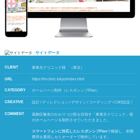
サイトデータ
CLIENT
東東京クリニック
様 （東京）
URL
https://ht-clinic.tokyo/index.html
CATEGORY
ホームページ制作（レスポンシブPlan）
CREATIVE
設計 / ディレクション / デザイン / コーディング / CMS設定 /
COMMENT
葛飾区亀有のかかりつけ医を目指す「東東京クリニック」様
のホームページを制作させていただきました。
スマートフォンに対応したレスポンシブPlan
で構築し、初期
費用を重視しセミオーダーで制作しています。